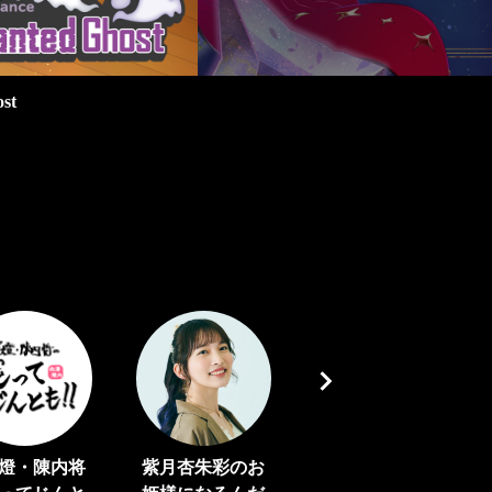
Beyond the Stars”
燈・陳内将
紫月杏朱彩のお
七篠さよ