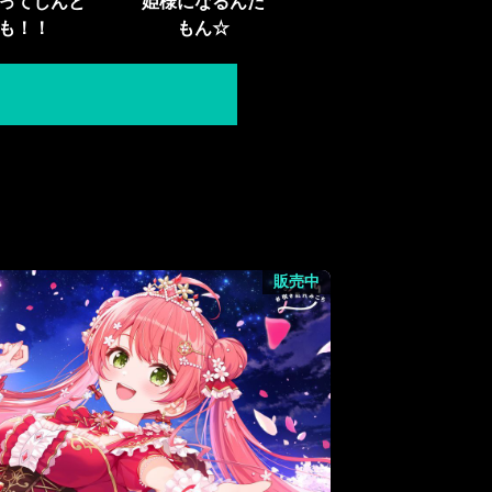
ってじんと
姫様になるんだ
も！！
もん☆
販売中