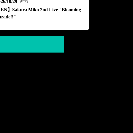
026/10/29
(
UTC
)
EN】Sakura Miko 2nd Live "Blooming
arade!!"