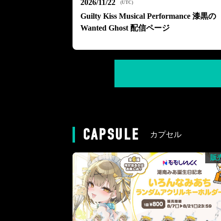
2026/11/22
(
UTC
)
Guilty Kiss Musical Performance 漆黒の
Wanted Ghost 配信ページ
CAPSULE
カプセル
販