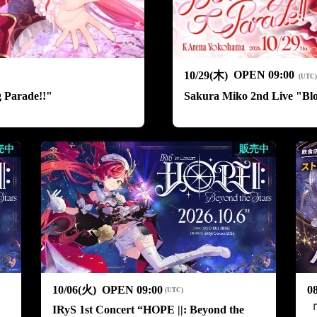
OPEN
09:00
10/29(木)
(
UTC
 Parade!!"
Sakura Miko 2nd Live "Bl
売中
販売中
10/06(火)
OPEN
09:00
0
(
UTC
)
IRyS 1st Concert “HOPE ||: Beyond the
「