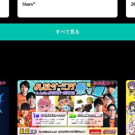
Stars”
2
すべて見る
信中
動画配信中