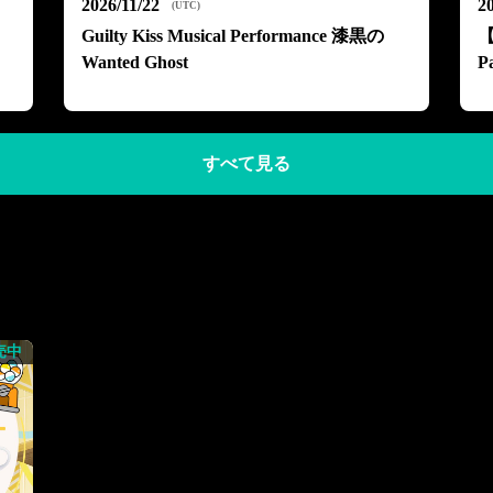
2026/11/22
2
(
UTC
)
Guilty Kiss Musical Performance 漆黒の
【
Wanted Ghost
P
すべて見る
売中