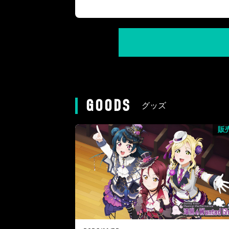
GOODS
グッズ
販